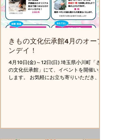
きもの文化伝承館4月のオープ
ンデイ！
4月10日(金)～12日(日) 埼玉県小川町「きも
の文化伝承館」にて、イベントを開催いた
します。 お気軽にお立ち寄りいただき、伝
承館の雰囲気に触れていただきたい！とい
うイベントです。 🔳きもの文化伝承館オー
プンデイ！ 4/10(金)～12(日) 10時～16時／
10日のみ 11時～ ・友禅体験 ・帯の機織り
実演／ワークショップ（11日と12日） ・呈
茶の部屋（13時～15時のみ） ・前結びで楽
に帯＆着物を着てみよう ・素敵な生地・素
材で作られた和雑貨、アクセサリー展示販